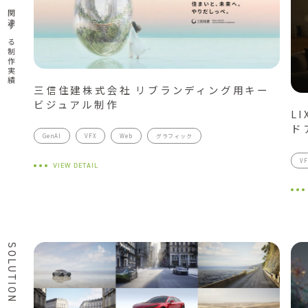
関連する制作実績
三信住建株式会社 リブランディング用キー
ビジュアル制作
L
ド
GenAI
VFX
Web
グラフィック
VF
VIEW DETAIL
SOLUTION