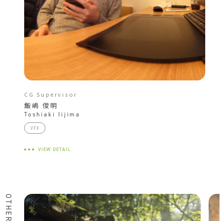
CG Supervisor
飯嶋 俊明
Toshiaki Iijima
VFX
VIEW DETAIL
OTHER