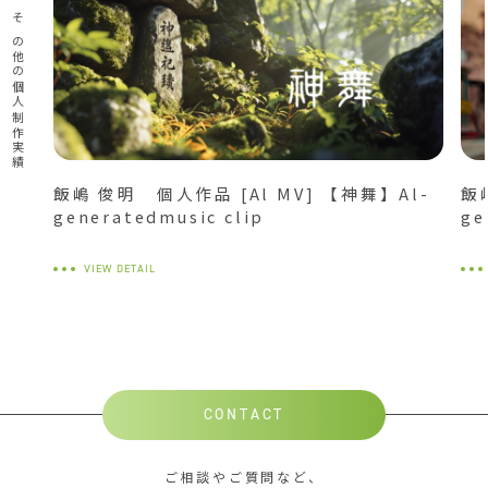
その他の個人制作実績
飯嶋 俊明 個人作品 [Al MV] 【神舞】Al-
飯
generatedmusic clip
ge
VIEW DETAIL
CONTACT
ご相談やご質問など、