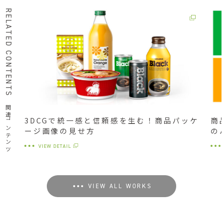
RELATED CONTENTS
関連コンテンツ
3DCGで統一感と信頼感を生む！商品パッケ
商
ージ画像の見せ方
の
VIEW DETAIL
VIEW ALL WORKS