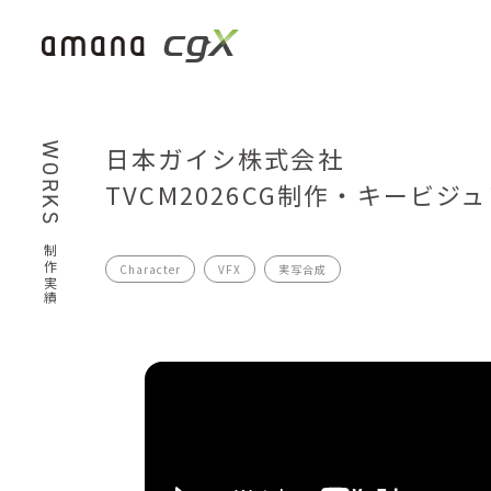
WORKS
日本ガイシ株式会社
TVCM2026CG制作・キービジ
制作実績
Character
VFX
実写合成