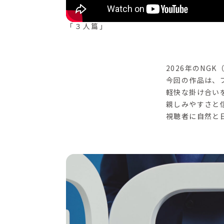
「３人篇」
2026年のNG
今回の作品は、
軽快な掛け合い
親しみやすさと
視聴者に自然と