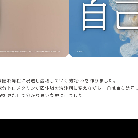
な隠れ角栓に浸透し崩壊していく効能CGを作りました。
成分トロメタミンが固体脂を洗浄剤に変えながら、角栓自ら洗浄
程を見た目で分かり易い表現にしました。