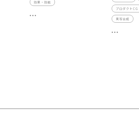
効果・効能
プロダクトCG
実写合成