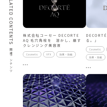
RELATED CONTENTS
株式会社コーセー DECORTE
DECORT
AQ 毛穴角栓を 溶かし、崩す
る。」
クレンジング美容液
Cosmetic
関連コンテンツ
Cosmetic
VFX
効果・効能
効果・効能