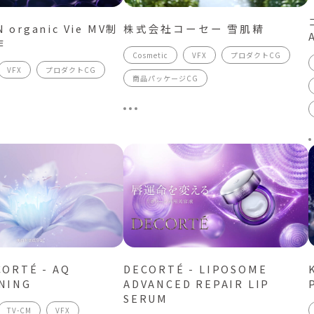
 organic Vie MV制
株式会社コーセー 雪肌精
作
Cosmetic
VFX
プロダクトCG
VFX
プロダクトCG
商品パッケージCG
CORTÉ - AQ
DECORTÉ - LIPOSOME
NING
ADVANCED REPAIR LIP
SERUM
TV-CM
VFX