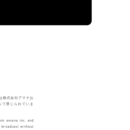
は株式会社アマナお
って禁じられていま
rom amana inc. and
r broadcast without