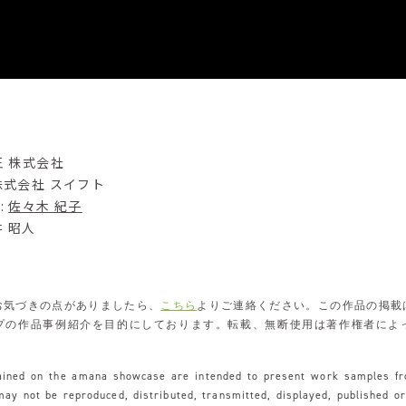
王 株式会社
 株式会社 スイフト
 :
佐々木 紀子
土井 昭人
お気づきの点がありましたら、
こちら
よりご連絡ください。この作品の掲載
プの作品事例紹介を目的にしております。転載、無断使用は著作権者によ
tained on the amana showcase are intended to present work samples f
y not be reproduced, distributed, transmitted, displayed, published o