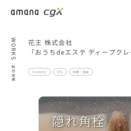
WORKS
花王 株式会社
「おうちdeエステ ディープクレ
制作実績
Cosmetic
VFX
効果・効能