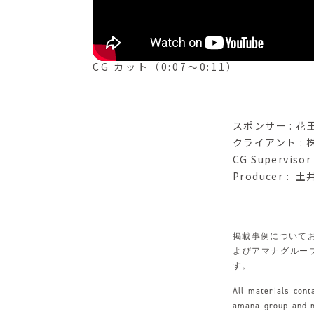
CG カット（0:07～0:11）
スポンサー : 花
クライアント :
CG Supervisor
Producer : 
掲載事例について
よびアマナグルー
す。
All materials con
amana group and ma