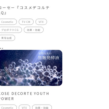
コーセー『コスメデコルテ
AQ』
Cosmetic
TV-CM
VFX
プロダクトCG
効果・効能
実写合成
KOSE DECORTE YOUTH
POWER
Cosmetic
VFX
効果・効能