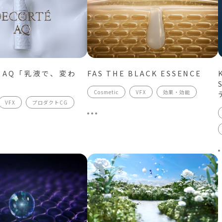
É AQ「乳液で、変わ
FAS THE BLACK ESSENCE
Cosmetic
VFX
効果・効能
VFX
プロダクトCG