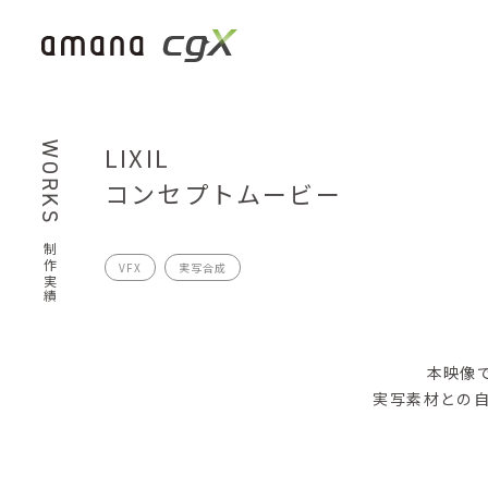
WORKS
LIXIL
コンセプトムービー
制作実績
VFX
実写合成
本映像
実写素材との