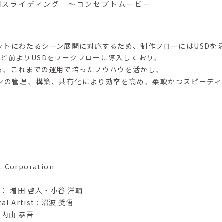
 土間スライディング ～コンセプトムービー
ットにわたるシーン展開に対応するため、制作フローにはUSDを
ほど前よりUSDをワークフローに導入しており、
も、これまでの運用で培ったノウハウを活かし、
ンの管理、構築、共有化により効率を高め、柔軟かつスピーディ
L Corporation
r ：
増田 啓人
・
小谷 洋輔
tal Artist : 沼波 奨悟
t : 内山 恭吾