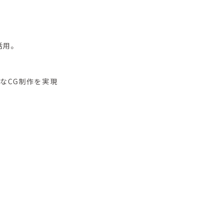
活用。
なCG制作を実現