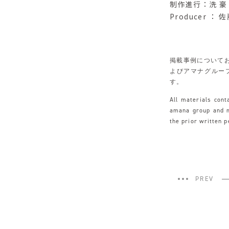
制作進行：洗 豪
Producer ：
掲載事例について
よびアマナグルー
す。
All materials con
amana group and ma
the prior written 
PREV