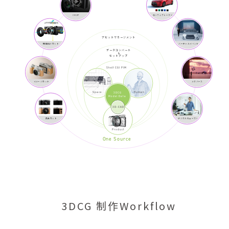
CM/VP
コンフィグレーター
アセットマネージメント
機能紹介カット
バーチャルイベント
データコンバート
&
セットアップ
Shelf CGI PIM
イメージカット
メタバース
Space
Human
3DCG
Model Data
3D-CAD
商品カット
デジタルヒューマン
Product
One Source
3DCG 制作Workflow