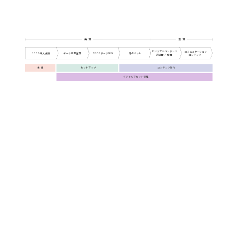
再 現
表 現
ビジュアルコンテンツ
コミュニケーション
3DCG導入支援
データ情報整理
商品カット
3DCGデータ制作
静止画 / 動画
コンテンツ
支 援
セットアップ
コンテンツ制作
デジタルアセット管理