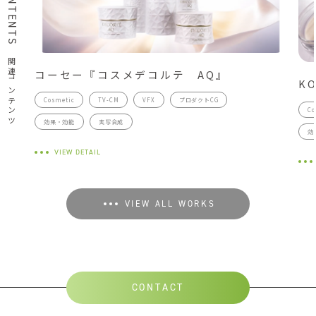
関連コンテンツ
コーセー『コスメデコルテ AQ』
KO
Cosmetic
TV-CM
VFX
プロダクトCG
Co
効果・効能
実写合成
効
VIEW DETAIL
VIEW ALL WORKS
CONTACT