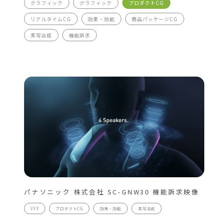
グラフィック
グラフィック
プロダクトCG
リアルタイムCG
効果・効能
商品パッケージCG
実写合成
機能訴求
パナソニック 株式会社 SC-GNW30 機能訴求映像
VFX
プロダクトCG
効果・効能
実写合成