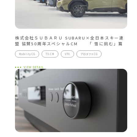
株式会社ＳＵＢＡＲＵ SUBARU×全日本スキー連
盟 協賛50周年スペシャルCM 「 雪に挑む」篇
Mobility CG
TV-CM
VFX
プロダクトCG
VIEW DETAIL