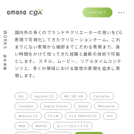
CONTACT
国内外の多くのブランドやクリエーターの思いをCG
WORKS
表現で可視化してきたクリエーションチーム。これ
までにない表現から細部までこだわる表現まで、長
い時間をかけて培ってきた経験と最新の技術で可能
制作実績
とします。 スチル、ムービー、リアルタイムコンテ
ンツと、多くの領域における理想の表現を追求し実
現します。
ALL
Apparel CG
AR / VR / XR
Character
Cosmetic
Digital Human
GenAI
Metaverse
Mobility CG
TV-CM
V.I.A. PRODUCTS
VFX
Web
Web3D
エンバイロメントCG