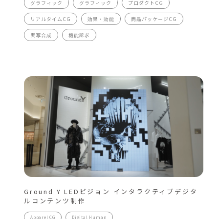
グラフィック
グラフィック
プロダクトCG
リアルタイムCG
効果・効能
商品パッケージCG
実写合成
機能訴求
Ground Y LEDビジョン インタラクティブデジタ
ルコンテンツ制作
Apparel CG
Digital Human