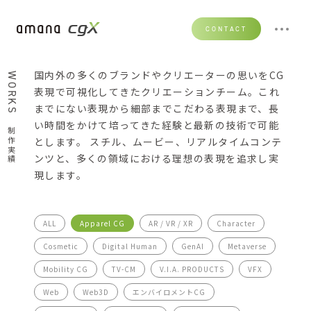
CONTACT
国内外の多くのブランドやクリエーターの思いをCG
WORKS
表現で可視化してきたクリエーションチーム。これ
までにない表現から細部までこだわる表現まで、長
い時間をかけて培ってきた経験と最新の技術で可能
制作実績
とします。 スチル、ムービー、リアルタイムコンテ
ンツと、多くの領域における理想の表現を追求し実
現します。
ALL
Apparel CG
AR / VR / XR
Character
Cosmetic
Digital Human
GenAI
Metaverse
Mobility CG
TV-CM
V.I.A. PRODUCTS
VFX
Web
Web3D
エンバイロメントCG