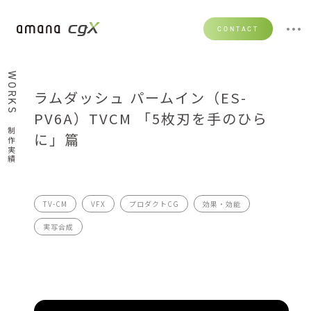
CONTACT
WORKS
ラムダッシュ パームイン（ES-
PV6A）TVCM 「5枚刃を手のひら
制作実績
に」篇
TV-CM
VFX
プロダクトCG
効果・効能
実写合成