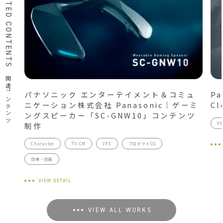
RELATED CONTENTS
関連コンテンツ
パナソニック エンターテイメント＆コミュ
Pa
ニケーション株式会社 Panasonic｜ゲーミ
Cl
ングスピーカー「SC-GNW10」コンテンツ
制作
VF
Character
TV-CM
VFX
プロダクトCG
効果・効能
VIEW DETAIL
VIEW ALL WORKS