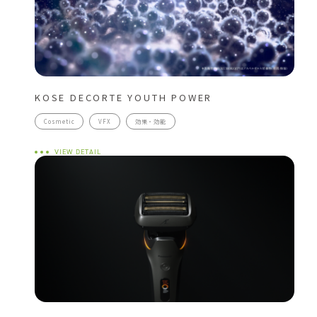
KOSE DECORTE YOUTH POWER
Cosmetic
VFX
効果・効能
VIEW DETAIL