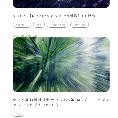
SIROK 【N organic Vie MV制作】CG制作
Cosmetic
VFX
プロダクトCG
効果・効能
VIEW DETAIL
ヤマハ発動機株式会社 ＜2025年JMSブース ビジュ
アルコンセプト（VC）＞
VFX