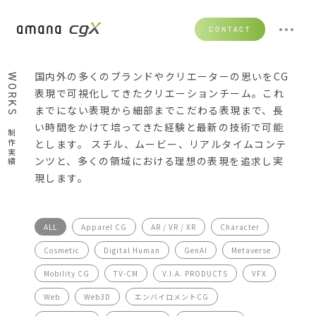
CONTACT
国内外の多くのブランドやクリエーターの思いをCG
WORKS
表現で可視化してきたクリエーションチーム。これ
までにない表現から細部までこだわる表現まで、長
い時間をかけて培ってきた経験と最新の技術で可能
制作実績
とします。 スチル、ムービー、リアルタイムコンテ
ンツと、多くの領域における理想の表現を追求し実
現します。
ALL
Apparel CG
AR / VR / XR
Character
Cosmetic
Digital Human
GenAI
Metaverse
Mobility CG
TV-CM
V.I.A. PRODUCTS
VFX
Web
Web3D
エンバイロメントCG