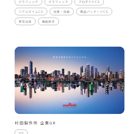
グラフィック
グラフィック
プロダクトCG
リアルタイムCG
効果・効能
商品パッケージCG
実写合成
機能訴求
村田製作所 企業GR
VFX