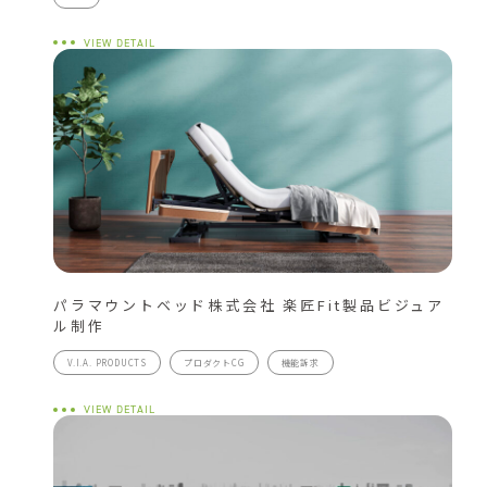
VIEW DETAIL
パラマウントベッド株式会社 楽匠Fit製品ビジュア
ル制作
V.I.A. PRODUCTS
プロダクトCG
機能訴求
VIEW DETAIL