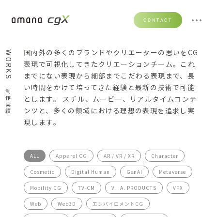
CONTACT
国内外の多くのブランドやクリエーターの思いをCG
WORKS
表現で可視化してきたクリエーションチーム。これ
までにない表現から細部までこだわる表現まで、長
い時間をかけて培ってきた経験と最新の技術で可能
制作実績
とします。 スチル、ムービー、リアルタイムコンテ
ンツと、多くの領域における理想の表現を追求し実
現します。
ALL
Apparel CG
AR / VR / XR
Character
Cosmetic
Digital Human
GenAI
Metaverse
Mobility CG
TV-CM
V.I.A. PRODUCTS
VFX
Web
Web3D
エンバイロメントCG