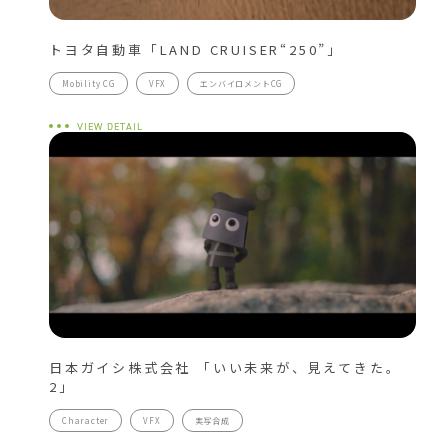
トヨタ自動車「LAND CRUISER“250”」
Mobility CG
VFX
エンバイロメントCG
VIEW DETAIL
日本ガイシ株式会社 「いい未来が、見えてきた。
2」
Character
VFX
実写合成