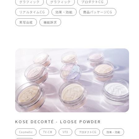
グラフィック
グラフィック
プロダクトCG
リアルタイムCG
効果・効能
商品パッケージCG
実写合成
機能訴求
KOSE DECORTÉ - LOOSE POWDER
Cosmetic
TV-CM
VFX
プロダクトCG
効果・効能